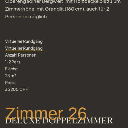
Oberengadiner Bergwelt, mit Holzdecke bis zu 3m
Zimmerhöhe, mit Grandlit (160 cm), auch für 2
Personen möglich
Virtueller Rundgang
Virtueller Rundgang
Anzahl Personen
1-2
Pers.
Fläche
23
m²
Preis
ab
200
CHF
Zimmer 26
DELUXE DOPPELZIMMER