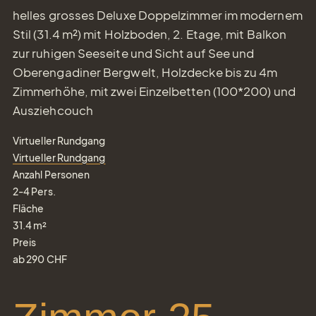
helles grosses Deluxe Doppelzimmer im modernem
Stil (31.4 m²) mit Holzboden, 2. Etage, mit Balkon
zur ruhigen Seeseite und Sicht auf See und
Oberengadiner Bergwelt, Holzdecke bis zu 4m
Zimmerhöhe, mit zwei Einzelbetten (100*200) und
Ausziehcouch
Virtueller Rundgang
Virtueller Rundgang
Anzahl Personen
2-4
Pers.
Fläche
31.4
m²
Preis
ab
290
CHF