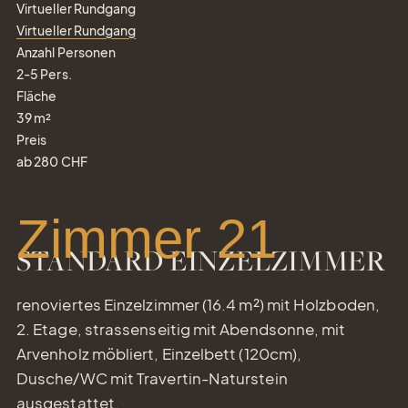
Virtueller Rundgang
Virtueller Rundgang
Anzahl Personen
2-5
Pers.
Fläche
39
m²
Preis
ab
280
CHF
Zimmer 21
STANDARD EINZELZIMMER
renoviertes Einzelzimmer (16.4 m²) mit Holzboden,
2. Etage, strassenseitig mit Abendsonne, mit
Arvenholz möbliert, Einzelbett (120cm),
Dusche/WC mit Travertin-Naturstein
ausgestattet.