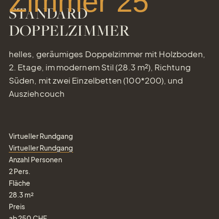
Zimmer 25
STANDARD
DOPPELZIMMER
helles, geräumiges Doppelzimmer mit Holzboden,
2. Etage, im modernem Stil (28.3 m²), Richtung
Süden, mit zwei Einzelbetten (100*200), und
Ausziehcouch
Virtueller Rundgang
Virtueller Rundgang
Anzahl Personen
2
Pers.
Fläche
28.3
m²
Preis
ab
250
CHF