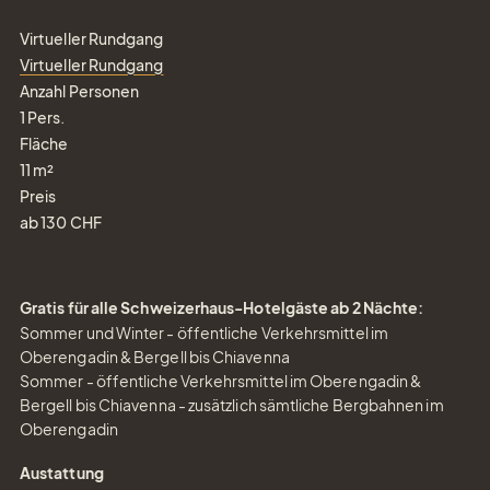
Virtueller Rundgang
Virtueller Rundgang
Anzahl Personen
1
Pers.
Fläche
11
m²
Preis
ab
130
CHF
Gratis für alle Schweizerhaus-Hotelgäste ab 2 Nächte:
Sommer und Winter - öffentliche Verkehrsmittel im
Oberengadin & Bergell bis Chiavenna
Sommer - öffentliche Verkehrsmittel im Oberengadin &
Bergell bis Chiavenna - zusätzlich sämtliche Bergbahnen im
Oberengadin
Austattung