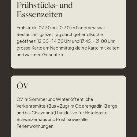
Frühstücks- und
Esssenzeiten
Frühstück: 07.30 bis 10.30 im Panoramasaal
Restaurant ganzer Tag durchgehend Küche
geöffnet: 12.00 - 14.30 Uhr und 17.45. - 21.00 Uhr
grosse Karte am Nachmittag kleine Karte mit kalten
und warmen Gerichten
ÖV
ÖV im Sommer und Winter öffentliche
Verkehrsmittel (Bus + Zug) im Oberengadin, Bergell
und bis Chiavenna (IT) inklusive für Hotelgäste
Schweizerhaus und Pöstli sowie alle
Ferienwohnungen.