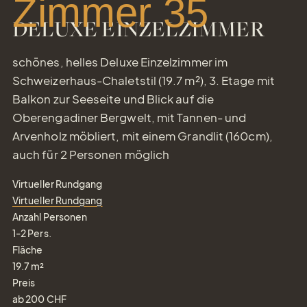
Zimmer 35
DELUXE EINZELZIMMER
schönes, helles Deluxe Einzelzimmer im
Schweizerhaus-Chaletstil (19.7 m²), 3. Etage mit
Balkon zur Seeseite und Blick auf die
Oberengadiner Bergwelt, mit Tannen- und
Arvenholz möbliert, mit einem Grandlit (160cm),
auch für 2 Personen möglich
Virtueller Rundgang
Virtueller Rundgang
Anzahl Personen
1-2
Pers.
Fläche
19.7
m²
Preis
ab
200
CHF