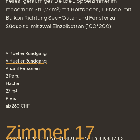
helles, geräumiges Deluxe Doppelzimmer im
modernem Stil (27 m²) mit Holzboden, 1. Etage, mit
Balkon Richtung See=Osten und Fenster zur
Südseite, mit zwei Einzelbetten (100*200)
Virtueller Rundgang
Virtueller Rundgang
Anzahl Personen
2
Pers.
Fläche
27
m²
Preis
ab
260
CHF
Zimmer 17
DELUXE DOPPELZIMMER