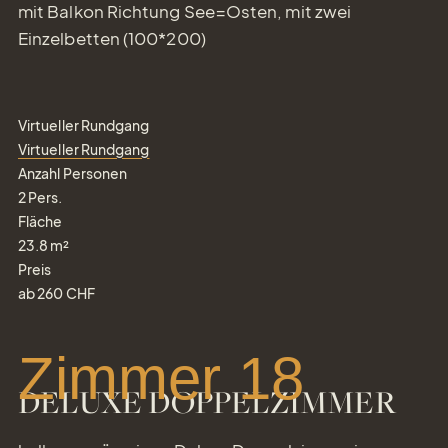
mit Balkon Richtung See=Osten, mit zwei
Einzelbetten (100*200)
Virtueller Rundgang
Virtueller Rundgang
Anzahl Personen
2
Pers.
Fläche
23.8
m²
Preis
ab
260
CHF
Zimmer 18
DELUXE DOPPELZIMMER