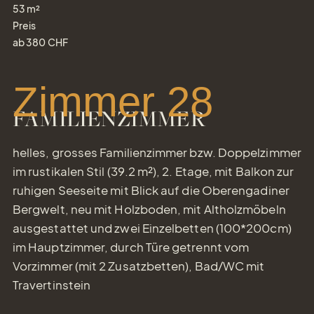
53
m²
Preis
ab
380
CHF
Zimmer 28
FAMILIENZIMMER
helles, grosses Familienzimmer bzw. Doppelzimmer
im rustikalen Stil (39.2 m²), 2. Etage, mit Balkon zur
ruhigen Seeseite mit Blick auf die Oberengadiner
Bergwelt, neu mit Holzboden, mit Altholzmöbeln
ausgestattet und zwei Einzelbetten (100*200cm)
im Hauptzimmer, durch Türe getrennt vom
Vorzimmer (mit 2 Zusatzbetten), Bad/WC mit
Travertinstein