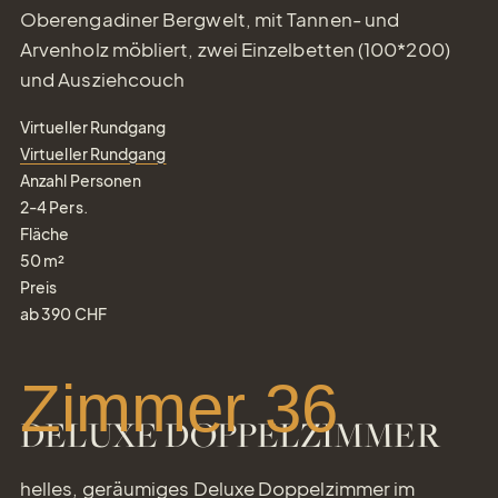
Oberengadiner Bergwelt, mit Tannen- und
Arvenholz möbliert, zwei Einzelbetten (100*200)
und Ausziehcouch
Tel.: +41 81 838 28 28
Virtueller Rundgang
reservation@schweizerhaus.swiss
Virtueller Rundgang
Anzahl Personen
2-4
Pers.
Fläche
50
m²
Preis
ab
390
CHF
Zimmer 36
DELUXE DOPPELZIMMER
helles, geräumiges Deluxe Doppelzimmer im