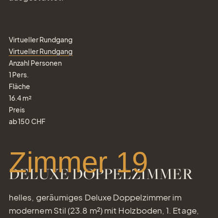
Virtueller Rundgang
Virtueller Rundgang
Anzahl Personen
1
Pers.
Fläche
16.4
m²
Preis
ab
150
CHF
Zimmer 19
DELUXE DOPPELZIMMER
helles, geräumiges Deluxe Doppelzimmer im
modernem Stil (23.8 m²) mit Holzboden, 1. Etage,