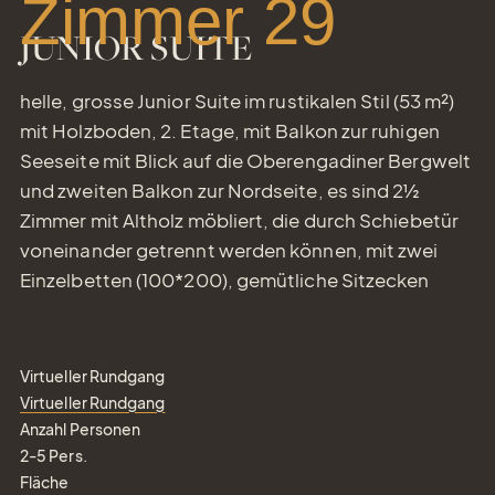
Zimmer 29
JUNIOR SUITE
helle, grosse Junior Suite im rustikalen Stil (53 m²)
mit Holzboden, 2. Etage, mit Balkon zur ruhigen
Seeseite mit Blick auf die Oberengadiner Bergwelt
und zweiten Balkon zur Nordseite, es sind 2½
Zimmer mit Altholz möbliert, die durch Schiebetür
voneinander getrennt werden können, mit zwei
Einzelbetten (100*200), gemütliche Sitzecken
Virtueller Rundgang
Virtueller Rundgang
Anzahl Personen
2-5
Pers.
Fläche