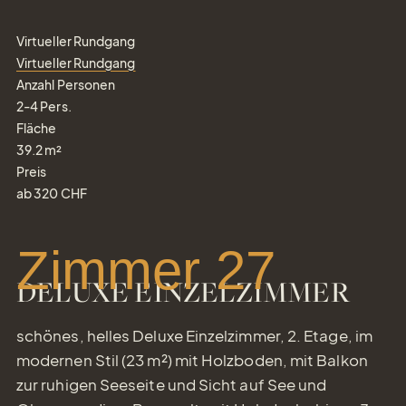
Virtueller Rundgang
Virtueller Rundgang
Anzahl Personen
2-4
Pers.
Fläche
39.2
m²
Preis
ab
320
CHF
Zimmer 27
DELUXE EINZELZIMMER
schönes, helles Deluxe Einzelzimmer, 2. Etage, im
modernen Stil (23 m²) mit Holzboden, mit Balkon
zur ruhigen Seeseite und Sicht auf See und