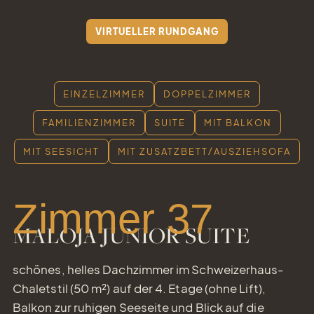
VIRTUELLER RUNDGANG
EINZELZIMMER
DOPPELZIMMER
FAMILIENZIMMER
SUITE
MIT BALKON
MIT SEESICHT
MIT ZUSATZBETT/AUSZIEHSOFA
Zimmer 37
MALOJA JUNIOR SUITE
Gutschei
schönes, helles Dachzimmer im Schweizerhaus-
einfach Freude
verschenken
Chaletstil (50 m²) auf der 4. Etage (ohne Lift),
Balkon zur ruhigen Seeseite und Blick auf die