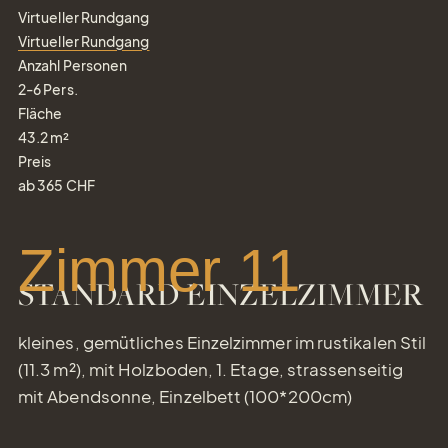
Virtueller Rundgang
Virtueller Rundgang
Anzahl Personen
2-6
Pers.
Fläche
43.2
m²
Preis
ab
365
CHF
Zimmer 11
STANDARD EINZELZIMMER
kleines, gemütliches Einzelzimmer im rustikalen Stil
(11.3 m²), mit Holzboden, 1. Etage, strassenseitig
mit Abendsonne, Einzelbett (100*200cm)