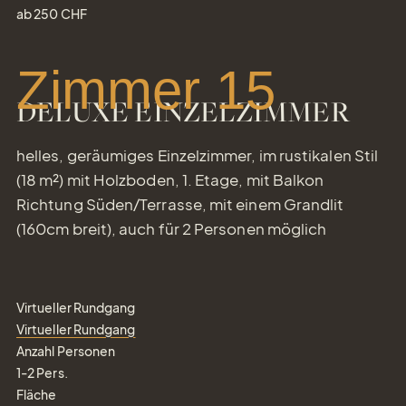
ab
250
CHF
Zimmer 15
DELUXE EINZELZIMMER
helles, geräumiges Einzelzimmer, im rustikalen Stil
(18 m²) mit Holzboden, 1. Etage, mit Balkon
Richtung Süden/Terrasse, mit einem Grandlit
(160cm breit), auch für 2 Personen möglich
Virtueller Rundgang
Virtueller Rundgang
Anzahl Personen
1-2
Pers.
Fläche