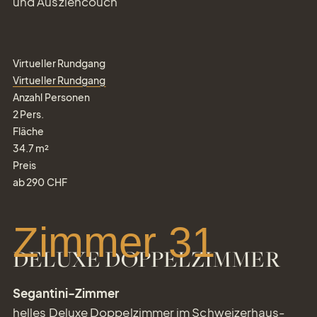
und Ausziehcouch
Virtueller Rundgang
Virtueller Rundgang
Anzahl Personen
2
Pers.
Fläche
34.7
m²
Preis
ab
290
CHF
Zimmer 31
DELUXE DOPPELZIMMER
Segantini-Zimmer
helles Deluxe Doppelzimmer im Schweizerhaus-