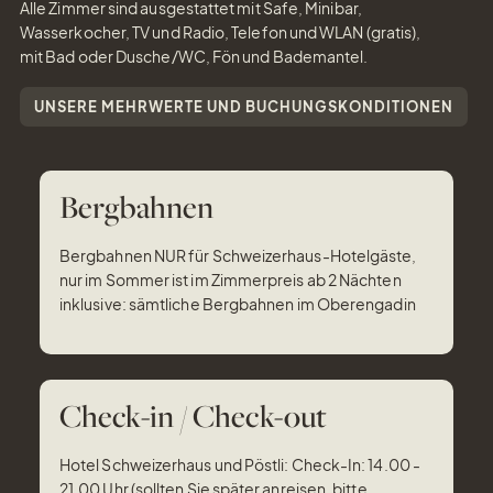
Alle Zimmer sind ausgestattet mit Safe, Minibar,
Wasserkocher, TV und Radio, Telefon und WLAN (gratis),
mit Bad oder Dusche/WC, Fön und Bademantel.
UNSERE MEHRWERTE UND BUCHUNGSKONDITIONEN
Bergbahnen
Bergbahnen NUR für Schweizerhaus-Hotelgäste,
nur im Sommer ist im Zimmerpreis ab 2 Nächten
inklusive: sämtliche Bergbahnen im Oberengadin
Check-in / Check-out
Hotel Schweizerhaus und Pöstli: Check-In: 14.00 -
21.00 Uhr (sollten Sie später anreisen, bitte