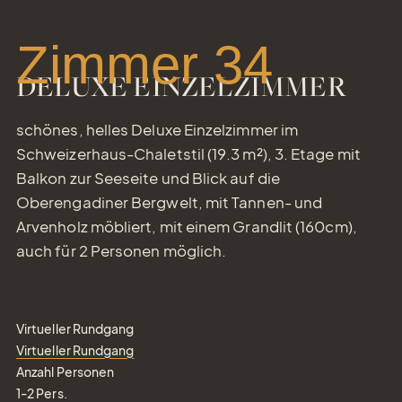
Zimmer 34
DELUXE EINZELZIMMER
schönes, helles Deluxe Einzelzimmer im
Schweizerhaus-Chaletstil (19.3 m²), 3. Etage mit
Balkon zur Seeseite und Blick auf die
Oberengadiner Bergwelt, mit Tannen- und
Arvenholz möbliert, mit einem Grandlit (160cm),
auch für 2 Personen möglich.
Virtueller Rundgang
Virtueller Rundgang
Anzahl Personen
1-2
Pers.