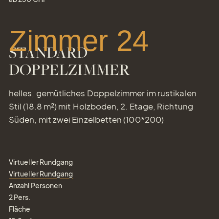
Zimmer 24
STANDARD
DOPPELZIMMER
helles, gemütliches Doppelzimmer im rustikalen
Stil (18.8 m²) mit Holzboden, 2. Etage, Richtung
Süden, mit zwei Einzelbetten (100*200)
Virtueller Rundgang
Virtueller Rundgang
Anzahl Personen
2
Pers.
Fläche