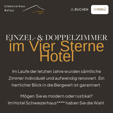
Zur Startseite
Zur Hauptnavigation
Zur Suche
Zum Hauptinhalt
Zum Fussbereich
Zur einfachen Sprache wechseln
Online buchen
SCHLIESSEN
BUCHEN
MENÜ
Anfrage / Offerte
Gutscheine
utschein
Newsletter
EINZEL- & DOPPELZIMMER
infach Freude verschenken
im Vier Sterne
Tisch reservieren
Hotel
Webcam
Im Laufe der letzten Jahre wurden sämtliche
Zimmer individuell und aufwendig renoviert. Ein
herrlicher Blick in die Bergwelt ist garantiert.
Mögen Sie es modern oder rustikal?
Im Hotel Schweizerhaus**** haben Sie die Wahl.