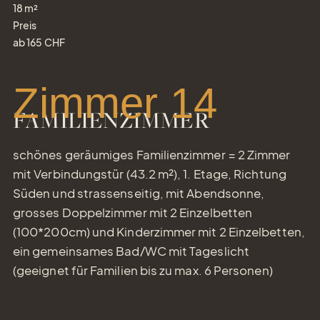
18
m²
Preis
ab
165
CHF
Zimmer 14
FAMILIENZIMMER
schönes geräumiges Familienzimmer = 2 Zimmer
mit Verbindungstür (43.2 m²), 1. Etage, Richtung
Süden und strassenseitig, mit Abendsonne,
grosses Doppelzimmer mit 2 Einzelbetten
(100*200cm) und Kinderzimmer mit 2 Einzelbetten,
ein gemeinsames Bad/WC mit Tageslicht
(geeignet für Familien bis zu max. 6 Personen)