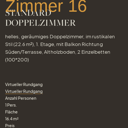
Zimmer 16
STANDARD
DOPPELZIMMER
helles, geräumiges Doppelzimmer, im rustikalen
Stil (22.6 m²), 1. Etage, mit Balkon Richtung
Süden/Terrasse, Altholzboden, 2 Einzelbetten
(100*200)
Virtueller Rundgang
Virtueller Rundgang
Anzahl Personen
1
Pers.
Fläche
16.4
m²
Preis