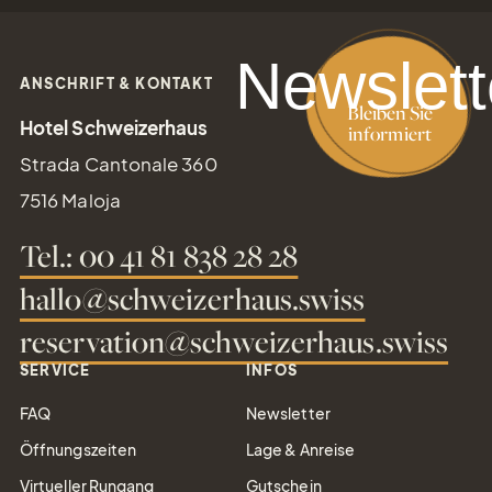
Newslett
ANSCHRIFT & KONTAKT
Bleiben Sie
Hotel Schweizerhaus
informiert
Strada Cantonale 360
7516 Maloja
Tel.: 00 41 81 838 28 28
hallo@schweizerhaus.swiss
reservation@schweizerhaus.swiss
SERVICE
INFOS
FAQ
Newsletter
Öffnungszeiten
Lage & Anreise
Virtueller Rungang
Gutschein