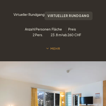
Virtueller Rundgang
VIRTUELLER RUNDGANG
Anzahl Personen
Fläche
Preis
2
Pers.
23.8
m²
ab
260
CHF
MEHR
Gutschei
einfach Freude
verschenken