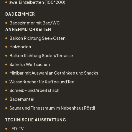
zwei Einzelbetten (100*200)
BADEZIMMER
Badezimmer mit Bad/WC
ANNEHMLICHKEITEN
Balkon Richtung See=Osten
Holzboden
Balkon Richtung Süden/Terrasse
Safe für Wertsachen
Minibar mit Auswahl an Getränken und Snacks
Wasserkocher für Kaffee und Tee
Schreib- und Arbeitstisch
Bademantel
Sauna und Fitnessraum im Nebenhaus Pöstli
TECHNISCHE AUSSTATTUNG
LED-TV