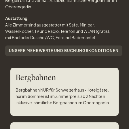
Bergell bis Chiavenna - zusätzlich sämtliche Bergbahnen im
Oberengadin
Austattung
Alle Zimmer sind ausgestattet mit Safe, Minibar,
Wasserkocher, TV und Radio, Telefon und WLAN (gratis),
mit Bad oder Dusche/WC, Fön und Bademantel.
UNSERE MEHRWERTE UND BUCHUNGSKONDITIONEN
Bergbahnen
Bergbahnen NUR für Schweizerhaus-Hotelgäste,
nur im Sommer ist im Zimmerpreis ab 2 Nächten
inklusive: sämtliche Bergbahnen im Oberengadin