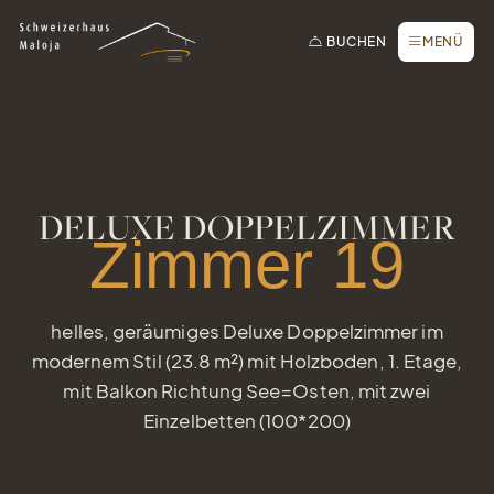
Zur Startseite
Zur Hauptnavigation
Zur Suche
Zum Hauptinhalt
Zum Fussbereich
Zur einfachen Sprache wechseln
Online buchen
SCHLIESSEN
BUCHEN
MENÜ
Anfrage / Offerte
Gutscheine
Newsletter
Tisch reservieren
DELUXE DOPPELZIMMER
Webcam
Zimmer 19
helles, geräumiges Deluxe Doppelzimmer im
modernem Stil (23.8 m²) mit Holzboden, 1. Etage,
mit Balkon Richtung See=Osten, mit zwei
Einzelbetten (100*200)