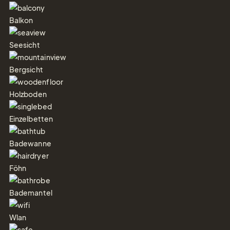
Balkon
Seesicht
Tel.: +41 81 838 28 28
reservation@schweizerhaus.swiss
Bergsicht
Holzboden
Einzelbetten
Badewanne
Föhn
Bademantel
Wlan