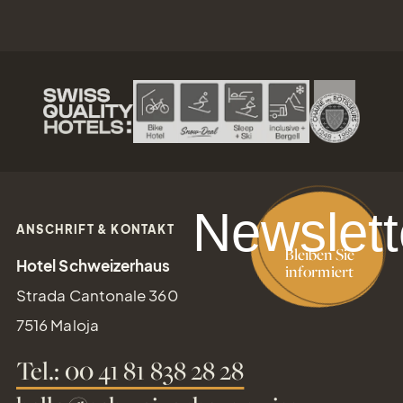
Newslett
ANSCHRIFT & KONTAKT
Bleiben Sie
Hotel Schweizerhaus
informiert
Strada Cantonale 360
7516 Maloja
Tel.: 00 41 81 838 28 28