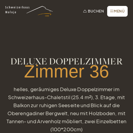
Zur Startseite
Zur Hauptnavigation
Zur Suche
Zum Hauptinhalt
Zum Fussbereich
Zur einfachen Sprache wechseln
Online buchen
SCHLIESSEN
BUCHEN
MENÜ
Anfrage / Offerte
Gutscheine
Newsletter
Tisch reservieren
DELUXE DOPPELZIMMER
Webcam
Zimmer 36
helles, geräumiges Deluxe Doppelzimmer im
Schweizerhaus-Chaletstil (25.4 m²), 3. Etage, mit
Balkon zur ruhigen Seeseite und Blick auf die
Oberengadiner Bergwelt, neu mit Holzboden, mit
Tannen- und Arvenholz möbliert, zwei Einzelbetten
(100*200cm)