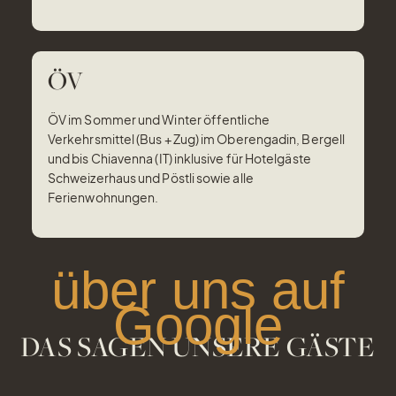
ÖV
ÖV im Sommer und Winter öffentliche
Verkehrsmittel (Bus + Zug) im Oberengadin, Bergell
und bis Chiavenna (IT) inklusive für Hotelgäste
Schweizerhaus und Pöstli sowie alle
Ferienwohnungen.
über uns auf
Google
DAS SAGEN UNSERE GÄSTE