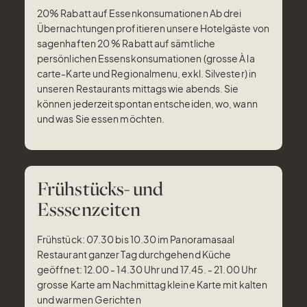
20% Rabatt auf Essenkonsumationen Ab drei
Übernachtungen profitieren unsere Hotelgäste von
sagenhaften 20 % Rabatt auf sämtliche
persönlichen Essenskonsumationen (grosse À la
carte-Karte und Regionalmenu, exkl. Silvester) in
unseren Restaurants mittags wie abends. Sie
können jederzeit spontan entscheiden, wo, wann
und was Sie essen möchten.
Frühstücks- und
Esssenzeiten
Frühstück: 07.30 bis 10.30 im Panoramasaal
Restaurant ganzer Tag durchgehend Küche
geöffnet: 12.00 - 14.30 Uhr und 17.45. - 21.00 Uhr
grosse Karte am Nachmittag kleine Karte mit kalten
und warmen Gerichten