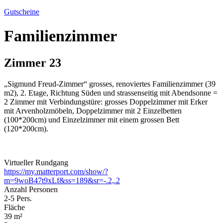
Gutscheine
Familienzimmer
Zimmer 23
„Sigmund Freud-Zimmer“ grosses, renoviertes Familienzimmer (39
m2), 2. Etage, Richtung Süden und strassenseitig mit Abendsonne =
2 Zimmer mit Verbindungstüre: grosses Doppelzimmer mit Erker
mit Arvenholzmöbeln, Doppelzimmer mit 2 Einzelbetten
(100*200cm) und Einzelzimmer mit einem grossen Bett
(120*200cm).
Virtueller Rundgang
https://my.matterport.com/show/?
m=9woB47t9xLf&ss=189&sr=-.2,.2
Anzahl Personen
2-5
Pers.
Fläche
39
m²