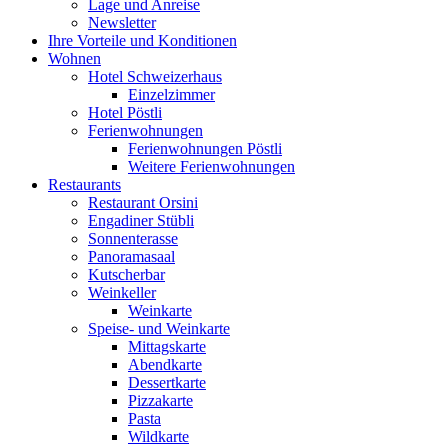
Lage und Anreise
Newsletter
Ihre Vorteile und Konditionen
Wohnen
Hotel Schweizerhaus
Einzelzimmer
Hotel Pöstli
Ferienwohnungen
Ferienwohnungen Pöstli
Weitere Ferienwohnungen
Restaurants
Restaurant Orsini
Engadiner Stübli
Sonnenterasse
Panoramasaal
Kutscherbar
Weinkeller
Weinkarte
Speise- und Weinkarte
Mittagskarte
Abendkarte
Dessertkarte
Pizzakarte
Pasta
Wildkarte