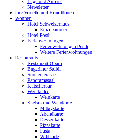
Lage und Anreise
Newsletter
Ihre Vorteile und Konditionen
Wohnen
Hotel Schweizerhaus
Einzelzimmer
Hotel Pöstli
Ferienwohnungen
Ferienwohnungen Pöstli
Weitere Ferienwohnungen
Restaurants
Restaurant Orsini
Engadiner Stübli
Sonnenterasse
Panoramasaal
Kutscherbar
Weinkeller
Weinkarte
Speise- und Weinkarte
Mittagskarte
Abendkarte
Dessertkarte
Pizzakarte
Pasta
Wildkarte