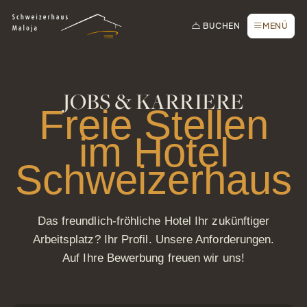
Zur Startseite
Zur Hauptnavigation
Zur Suche
Zum Hauptinhalt
Zum Fussbereich
Zur einfachen Sprache wechseln
Online buchen
SCHLIESSEN
BUCHEN
MENÜ
Anfrage / Offerte
Gutscheine
Newsletter
JOBS & KARRIERE
Freie Stellen
Tisch reservieren
im Hotel
Webcam
Schweizerhaus
Das freundlich-fröhliche Hotel Ihr zukünftiger
Arbeitsplatz? Ihr Profil. Unsere Anforderungen.
Auf Ihre Bewerbung freuen wir uns!