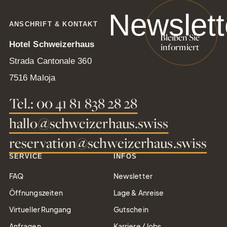
Newslett
ANSCHRIFT & KONTAKT
Bleiben Sie
Hotel Schweizerhaus
informiert
Strada Cantonale 360
7516 Maloja
Tel.: 00 41 81 838 28 28
Gutschei
hallo@schweizerhaus.swiss
einfach Freude
verschenken
reservation@schweizerhaus.swiss
SERVICE
INFOS
FAQ
Newsletter
Öffnungszeiten
Lage & Anreise
Tel.: +41 81 838 28 28
Virtueller Rungang
Gutschein
reservation@schweizerhaus.swiss
Anfragen
Karriere / Jobs