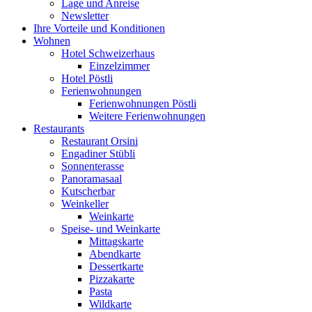
Lage und Anreise
Newsletter
Ihre Vorteile und Konditionen
Wohnen
Hotel Schweizerhaus
Einzelzimmer
Hotel Pöstli
Ferienwohnungen
Ferienwohnungen Pöstli
Weitere Ferienwohnungen
Restaurants
Restaurant Orsini
Engadiner Stübli
Sonnenterasse
Panoramasaal
Kutscherbar
Weinkeller
Weinkarte
Speise- und Weinkarte
Mittagskarte
Abendkarte
Dessertkarte
Pizzakarte
Pasta
Wildkarte