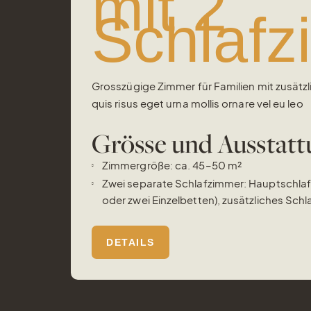
mit 2
Schlaf
Grosszügige Zimmer für Familien mit zusätz
quis risus eget urna mollis ornare vel eu leo
Grösse und Ausstat
Zimmergröße: ca. 45–50 m²
Zwei separate Schlafzimmer: Hauptschlaf
oder zwei Einzelbetten), zusätzliches Schl
DETAILS