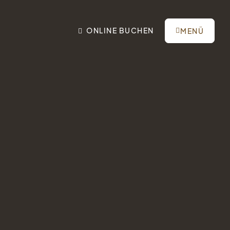
ONLINE
BUCHEN
MENÜ
Tel.: +41 81 838 28 28
reservation@schweizerhaus.swiss