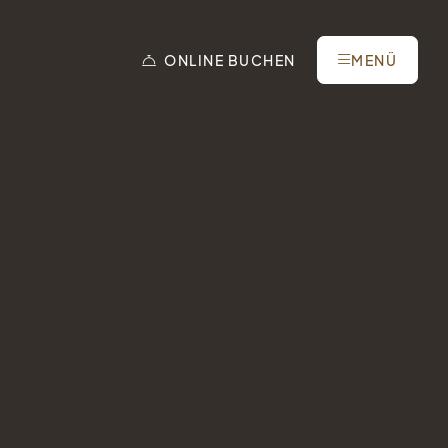
ONLINE
BUCHEN
MENÜ
Tel.: +41 81 838 28 28
reservation@schweizerhaus.swiss