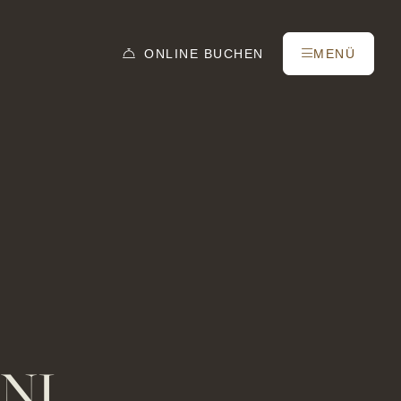
ONLINE
BUCHEN
MENÜ
Tel.: +41 81 838 28 28
NI
reservation@schweizerhaus.swiss