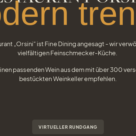
dern tren
nt „Orsini“ ist Fine Dining angesagt - wir verwö
vielfältigen Feinschmecker-Küche.
 einen passenden Wein aus dem mit über 300 ve
bestückten Weinkeller empfehlen.
VIRTUELLER RUNDGANG