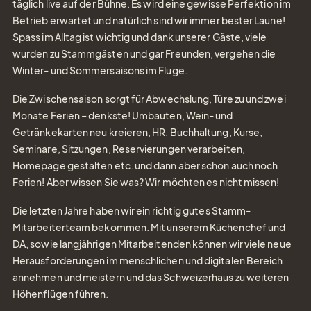
täglich live auf der Bühne. Es wird eine gewisse Perfektion im
Betrieb erwartet und natürlich sind wir immer bester Laune!
Spass im Alltag ist wichtig und dank unserer Gäste, viele
wurden zu Stammgästen und gar Freunden, vergehen die
Winter- und Sommersaisons im Fluge.
Die Zwischensaison sorgt für Abwechslung, Türe zu und zwei
Monate Ferien – denkste! Umbauten, Wein- und
Getränkekarten neu kreieren, HR, Buchhaltung, Kurse,
Seminare, Sitzungen, Reservierungen verarbeiten,
Homepage gestalten etc. und dann aber schon auch noch
Ferien! Aber wissen Sie was? Wir möchten es nicht missen!
Die letzten Jahre haben wir ein richtig gutes Stamm-
Mitarbeiterteam bekommen. Mit unserem Küchenchef und
DA, sowie langjährigen Mitarbeitenden können wir viele neue
Herausforderungen im menschlichen und digitalen Bereich
annehmen und meistern und das Schweizerhaus zu weiteren
Höhenflügen führen.