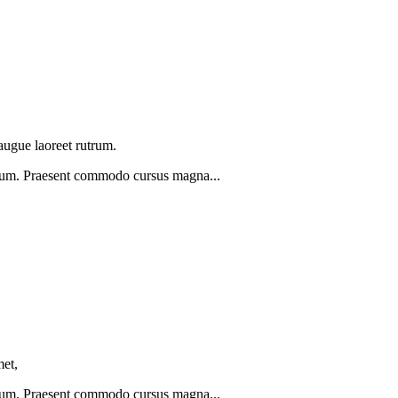
 augue laoreet rutrum.
rutrum. Praesent commodo cursus magna...
met,
rutrum. Praesent commodo cursus magna...