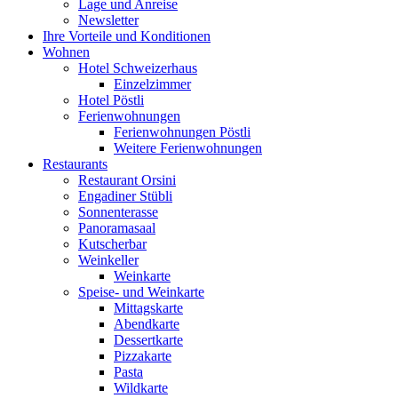
Lage und Anreise
Newsletter
Ihre Vorteile und Konditionen
Wohnen
Hotel Schweizerhaus
Einzelzimmer
Hotel Pöstli
Ferienwohnungen
Ferienwohnungen Pöstli
Weitere Ferienwohnungen
Restaurants
Restaurant Orsini
Engadiner Stübli
Sonnenterasse
Panoramasaal
Kutscherbar
Weinkeller
Weinkarte
Speise- und Weinkarte
Mittagskarte
Abendkarte
Dessertkarte
Pizzakarte
Pasta
Wildkarte