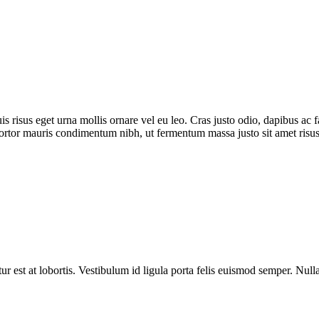
is risus eget urna mollis ornare vel eu leo. Cras justo odio, dapibus ac 
tortor mauris condimentum nibh, ut fermentum massa justo sit amet risu
est at lobortis. Vestibulum id ligula porta felis euismod semper. Nulla v