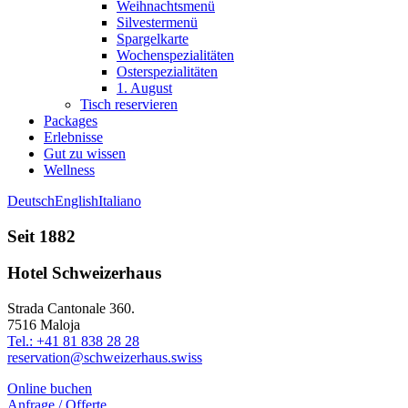
Weihnachtsmenü
Silvestermenü
Spargelkarte
Wochenspezialitäten
Osterspezialitäten
1. August
Tisch reservieren
Packages
Erlebnisse
Gut zu wissen
Wellness
Deutsch
English
Italiano
Seit 1882
Hotel Schweizerhaus
Strada Cantonale 360.
7516 Maloja
Tel.: +41 81 838 28 28
reservation@schweizerhaus.swiss
Online buchen
Anfrage / Offerte