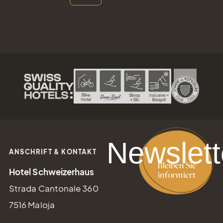
reservation@schweizerhaus.swiss
Newslett
ANSCHRIFT & KONTAKT
Bleiben Sie
Hotel Schweizerhaus
informiert
Strada Cantonale 360
7516 Maloja