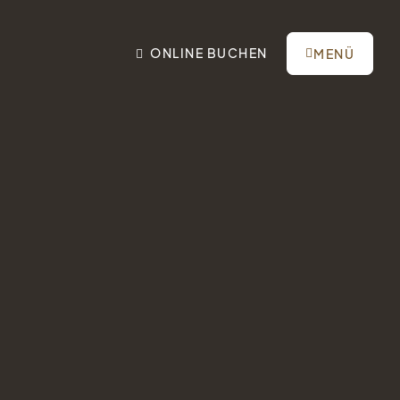
ONLINE
BUCHEN
MENÜ
Tel.: +41 81 838 28 28
A
reservation@schweizerhaus.swiss