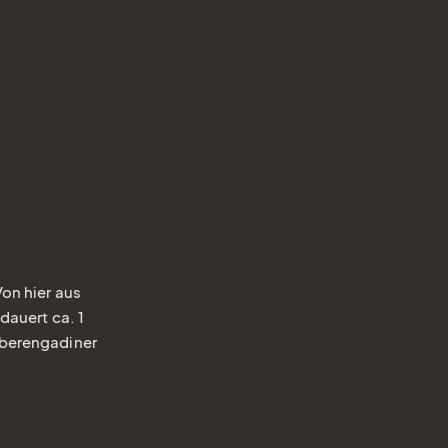
Online buchen
Anfrage / Offerte
Gutscheine
Newsletter
Tisch reservieren
Webcam
on hier aus
Gutschei
dauert ca. 1
Oberengadiner
einfach Freude
verschenken