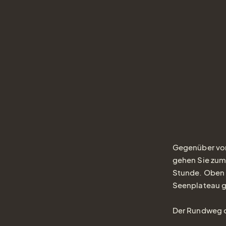
Gegenüber vom 
gehen Sie zum 
Stunde. Oben 
Seenplateau g
Der Rundweg d