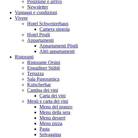
Posizione e arrivo
Newsletter
Vantaggi e condizioni
Vivere
Hotel Schweizerhaus
Camera singola
Hotel Pöstli
Appartamenti
Appartamenti Pöstli
Altri appartamenti
Ristoranti
Ristorante Orsini
Engadiner Stübli
Terrazza
Sala Panoramica
Kutscherbar
Cantina dei vini
Carta dei vini
Menù e carta dei vini
Menu del pranzo
Menu della sera
Menu dessert
Menu pizza
Pasta
Selvaggina