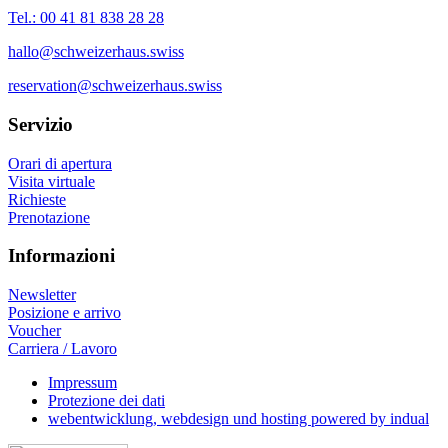
Tel.: 00 41 81 838 28 28
hallo@schweizerhaus.swiss
reservation@schweizerhaus.swiss
Servizio
Orari di apertura
Visita virtuale
Richieste
Prenotazione
Informazioni
Newsletter
Posizione e arrivo
Voucher
Carriera / Lavoro
Impressum
Protezione dei dati
webentwicklung, webdesign und hosting
powered by indual