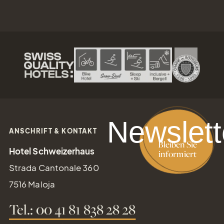
Newslett
ANSCHRIFT & KONTAKT
Bleiben Sie
Hotel Schweizerhaus
informiert
Strada Cantonale 360
7516 Maloja
Tel.: 00 41 81 838 28 28