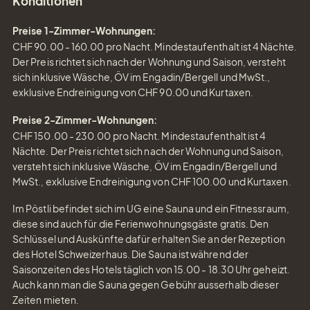
Konditionen
Preise 1-Zimmer-Wohnungen:
CHF 90.00 - 160.00 pro Nacht. Mindestaufenthalt ist 4 Nächte.
Der Preis richtet sich nach der Wohnung und Saison, versteht
Tel.: +41 81 838 28 28
sich inklusive Wäsche, ÖV im Engadin/Bergell und MwSt.,
reservation@schweizerhaus.swiss
exklusive Endreinigung von CHF 90.00 und Kurtaxen.
Preise 2-Zimmer-Wohnungen:
CHF 150.00 - 230.00 pro Nacht. Mindestaufenthalt ist 4
Nächte. Der Preis richtet sich nach der Wohnung und Saison,
versteht sich inklusive Wäsche, ÖV im Engadin/Bergell und
MwSt., exklusive Endreinigung von CHF 100.00 und Kurtaxen.
Im Pöstli befindet sich im UG eine Sauna und ein Fitnessraum,
diese sind auch für die Ferienwohnungsgäste gratis. Den
Schlüssel und Auskünfte dafür erhalten Sie an der Rezeption
des Hotel Schweizerhaus. Die Sauna ist während der
Saisonzeiten des Hotels täglich von 15.00 - 18.30 Uhr geheizt.
Auch kann man die Sauna gegen Gebühr ausserhalb dieser
Zeiten mieten.