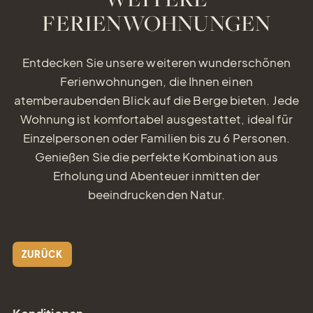
infach Freude verschenken
FERIENWOHNUNGEN
Entdecken Sie unsere weiteren wunderschönen
Ferienwohnungen, die Ihnen einen
atemberaubenden Blick auf die Berge bieten. Jede
Wohnung ist komfortabel ausgestattet, ideal für
Einzelpersonen oder Familien bis zu 6 Personen.
Genießen Sie die perfekte Kombination aus
Erholung und Abenteuer inmitten der
beeindruckenden Natur.
Gutschei
ZURÜCK
einfach Freude
verschenken