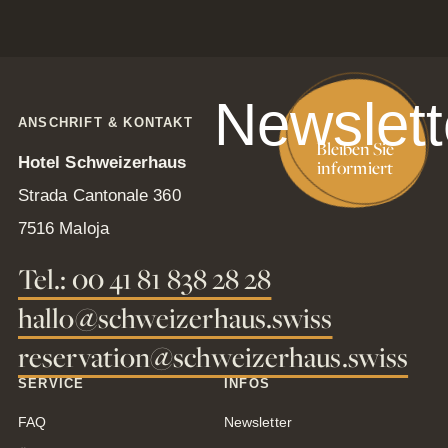
Newslett
ANSCHRIFT & KONTAKT
Bleiben Sie
Hotel Schweizerhaus
informiert
Strada Cantonale 360
7516 Maloja
Tel.: 00 41 81 838 28 28
hallo@schweizerhaus.swiss
reservation@schweizerhaus.swiss
SERVICE
INFOS
FAQ
Newsletter