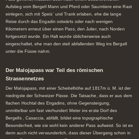
Aufstieg vom Bergell Mann und Pferd oder Saumtiere eine Rast
einlegen, sich mit Speis` und Trank erlaben, ehe die lange
Reise durch das Engadin ostwärts oder nach wenigen
Kilometern erneut über einen Pass, den Julier, nach Norden
fortgesetzt wurde. Ein Halt wurde üblicherweise auch
eingeschaltet, ehe man den steil abfallenden Weg ins Bergell
unter die Füsse nahm.
Gutschei
Der Malojapass war Teil des römischen
einfach Freude
Strassennetzes
verschenken
Der Malojapass, mit einer Scheitelhöhe auf 1817m ü. M. ist der
niedrigste der Schweizer Pässe. Die Tatsache, dass er aus dem
flachen Hochtal des Engadins, ohne Gegensteigung,
unmittelbar um fast vierhundert Meter ins erste Dorf des
Bergells , Casaccia, abfällt, bildet eine topographische
Besonderheit, wie sie wohl kein anderer Pass aufweist. So ist es
Tel.: +41 81 838 28 28
denn auch nicht verwunderlich, dass dieser Übergang schon in
reservation@schweizerhaus.swiss