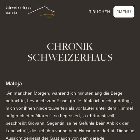
Zur Startseite
Zur Hauptnavigation
Zur Suche
Zum Hauptinhalt
Zum Fussbereich
Zur einfachen Sprache wechseln
Online buchen
SCHLIESSEN
BUCHEN
MENÜ
Anfrage / Offerte
Gutscheine
Newsletter
CHRONIK
Tisch reservieren
SCHWEIZERHAUS
Webcam
Maloja
„An manchen Morgen, während ich minutenlang die Berge
betrachte, bevor ich zum Pinsel greife, fühle ich mich gedrängt,
mich vor ihnen niederzuwerfen als vor lauter unter dem Himmel
aufgerichteten Altären“- so begeistert, ja ehrfurchtsvoll,
beschreibt Giovanni Segantini seine Gefühle beim Anblick der
Landschaft, die sich ihm vor seinem Hause aus darbot. Dieselbe
Aussicht geniesst der Gast auch von dem gerade