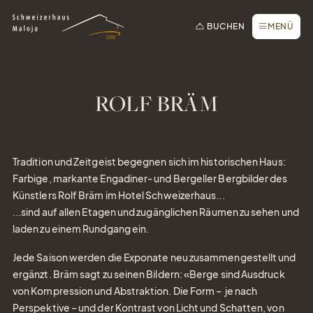
Zur Startseite
Zur Hauptnavigation
Zur Suche
Zum Hauptinhalt
Zum Fussbereich
Zur einfachen Sprache wechseln
Online buchen
SCHLIESSEN
BUCHEN
MENÜ
Anfrage / Offerte
Gutscheine
Newsletter
ROLF BRÄM
Tisch reservieren
Webcam
Tradition und Zeitgeist begegnen sich im historischen Haus:
Farbige, markante Engadiner- und Bergeller Bergbilder des
Künstlers Rolf Bräm im Hotel Schweizerhaus...
...sind auf allen Etagen und zugänglichen Räumen zu sehen und
laden zu einem Rundgang ein.
Jede Saison werden die Exponate neu zusammengestellt und
ergänzt. Bräm sagt zu seinen Bildern: «Berge sind Ausdruck
von Kompression und Abstraktion. Die Form – je nach
Perspektive – und der Kontrast von Licht und Schatten, von