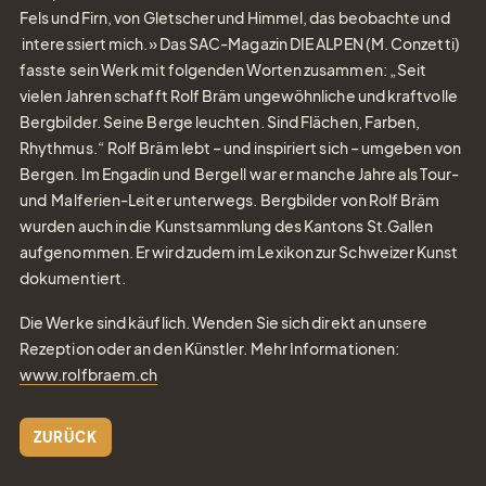
Fels und Firn, von Gletscher und Himmel, das beobachte und
interessiert mich.» Das SAC-Magazin DIE ALPEN (M. Conzetti)
fasste sein Werk mit folgenden Worten zusammen: „Seit
vielen Jahren schafft Rolf Bräm ungewöhnliche und kraftvolle
Bergbilder. Seine Berge leuchten. Sind Flächen, Farben,
Rhythmus.“ Rolf Bräm lebt – und inspiriert sich – umgeben von
Bergen. Im Engadin und Bergell war er manche Jahre als Tour-
und Malferien-Leiter unterwegs. Bergbilder von Rolf Bräm
wurden auch in die Kunstsammlung des Kantons St.Gallen
aufgenommen. Er wird zudem im Lexikon zur Schweizer Kunst
dokumentiert.
Die Werke sind käuflich. Wenden Sie sich direkt an unsere
Rezeption oder an den Künstler. Mehr Informationen:
www.rolfbraem.ch
ZURÜCK