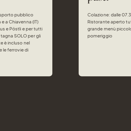
asporto pubblico
Colazione: dalle 07.
 e a Chiavenna (IT)
Ristorante aperto tut
s e Pöstli e per tutti
grande menù piccolo 
ntagna SOLO per gli
pomeriggio
e è incluso nel
 le ferrovie di