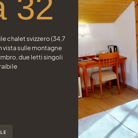
 32
e chalet svizzero (34,7
n vista sulle montagne
mbro, due letti singoli
aibile
ALE