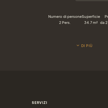
Numero di persone
Superficie
P
2
Pers.
34.7
m²
da
2
DI PIÙ
SERVIZI