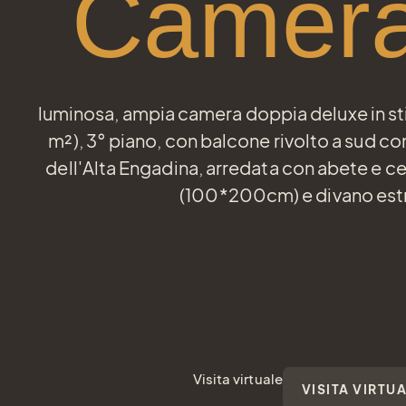
Camera
luminosa, ampia camera doppia deluxe in stil
m²), 3° piano, con balcone rivolto a sud co
dell'Alta Engadina, arredata con abete e ce
(100*200cm) e divano estr
Visita virtuale
VISITA VIRTU