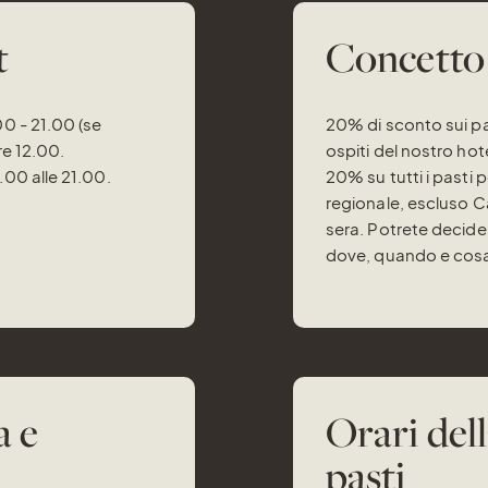
t
Concetto 
00 - 21.00 (se
20% di sconto sui past
re 12.00.
ospiti del nostro ho
.00 alle 21.00.
20% su tutti i pasti 
regionale, escluso Ca
sera. Potrete decid
dove, quando e cosa
a e
Orari dell
pasti