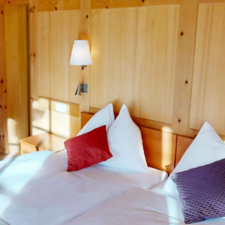
Prenotare online
Richiesta / Offerta
Buoni
Newsletter
Prenota un tavolo
Webcam
Buoni
regalo
Regalare semplicemente la