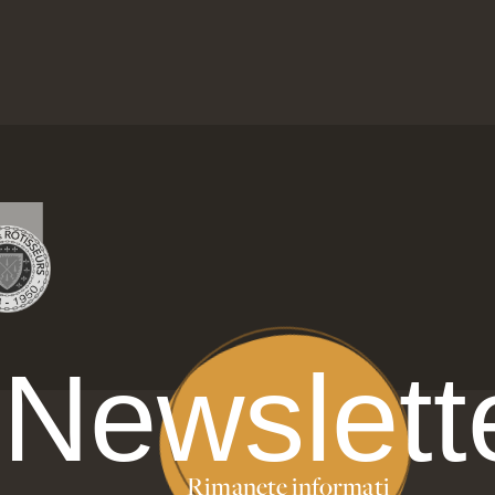
Newslett
Rimanete informati