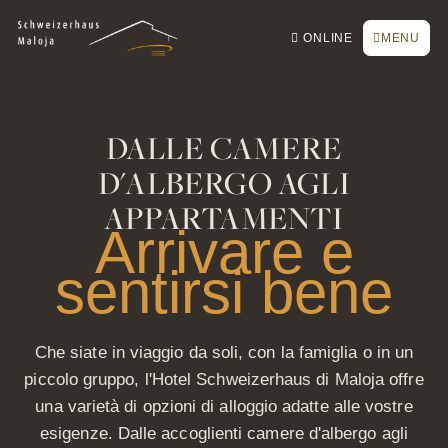
Alla homepage
Alla navigazione principale
Alla ricerca
Al contenuto principale
Al footer
Passa alla lingua semplice
Prenotare online
CHIUDERE
ONLINE
MENU
Richiesta / Offerta
Buoni
Newsletter
DALLE CAMERE
Prenota un tavolo
D'ALBERGO AGLI
Webcam
APPARTAMENTI
Arrivare e
sentirsi bene
Che siate in viaggio da soli, con la famiglia o in un
piccolo gruppo, l'Hotel Schweizerhaus di Maloja offre
una varietà di opzioni di alloggio adatte alle vostre
esigenze. Dalle accoglienti camere d'albergo agli