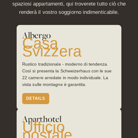
spaziosi appartamenti, qui troverete tutto ciò che
renderà il vostro soggiorno indimenticabile.
Albergo
Casa
Svizzera
Rustico tradizionale - moderno di tendenza.
Così si presenta la Schweizerhaus con le sue
22 camere arredate in modo individuale. La
vista sulle montagne è garantita.
Buoni
DETAILS
regalo
Aparthotel
Ufficio
Regalare
semplicemente la
postale
gioia