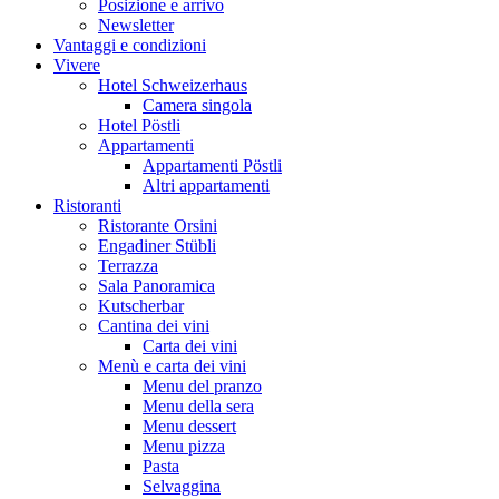
Posizione e arrivo
Newsletter
Vantaggi e condizioni
Vivere
Hotel Schweizerhaus
Camera singola
Hotel Pöstli
Appartamenti
Appartamenti Pöstli
Altri appartamenti
Ristoranti
Ristorante Orsini
Engadiner Stübli
Terrazza
Sala Panoramica
Kutscherbar
Cantina dei vini
Carta dei vini
Menù e carta dei vini
Menu del pranzo
Menu della sera
Menu dessert
Menu pizza
Pasta
Selvaggina