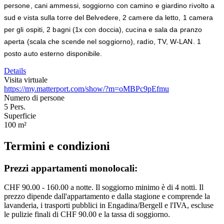
persone, cani ammessi, soggiorno con camino e giardino rivolto a
sud e vista sulla torre del Belvedere, 2 camere da letto, 1 camera
per gli ospiti, 2 bagni (1x con doccia), cucina e sala da pranzo
aperta (scala che scende nel soggiorno), radio, TV, W-LAN. 1
posto auto esterno disponibile.
Details
Visita virtuale
https://my.matterport.com/show/?m=oMBPc9pEfmu
Numero di persone
5
Pers.
Superficie
100
m²
Termini e condizioni
Prezzi appartamenti monolocali:
CHF 90.00 - 160.00 a notte. Il soggiorno minimo è di 4 notti. Il
prezzo dipende dall'appartamento e dalla stagione e comprende la
lavanderia, i trasporti pubblici in Engadina/Bergell e l'IVA, escluse
le pulizie finali di CHF 90.00 e la tassa di soggiorno.