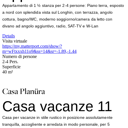
Appartamento di 1 ½ stanza per 2-4 persone: Piano terra, esposto
a nord con splendida vista sul Longhin, con terrazza, angolo
cottura, bagno/WC, moderno soggiorno/camera da letto con
divano ad angolo aggiuntivo, radio, SAT-TV e W-Lan
Details
Visita virtuale
https://my.matterport.com/show/?
m=wFtxxxh11o9&ss=14&sr=-1.89,-1.44
Numero di persone
2-4
Pers.
Superficie
40
m²
Casa Planüra
Casa vacanze 11
Casa per vacanze in stile rustico in posizione assolutamente
tranquilla, accogliente e arredata in modo personale, per 5