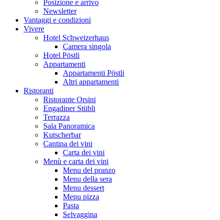
Posizione e arrivo
Newsletter
Vantaggi e condizioni
Vivere
Hotel Schweizerhaus
Camera singola
Hotel Pöstli
Appartamenti
Appartamenti Pöstli
Altri appartamenti
Ristoranti
Ristorante Orsini
Engadiner Stübli
Terrazza
Sala Panoramica
Kutscherbar
Cantina dei vini
Carta dei vini
Menù e carta dei vini
Menu del pranzo
Menu della sera
Menu dessert
Menu pizza
Pasta
Selvaggina