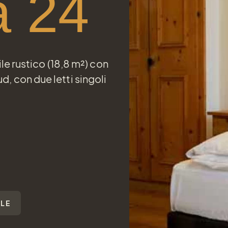
 24
le rustico (18,8 m²) con
d, con due letti singoli
ALE