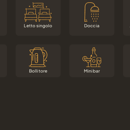
Letto singolo
Doccia
Bollitore
Minibar