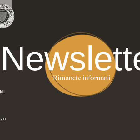
Newslett
Rimanete informati
NI
ivo