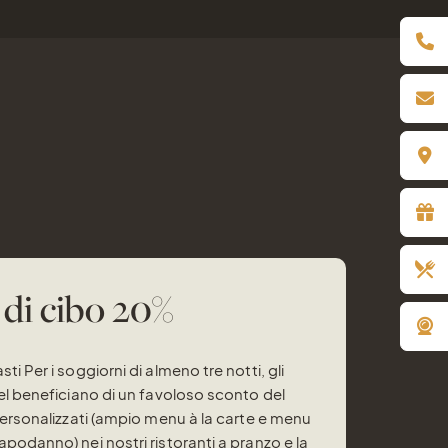
di cibo 20%
i Per i soggiorni di almeno tre notti, gli
tel beneficiano di un favoloso sconto del
personalizzati (ampio menu à la carte e menu
podanno) nei nostri ristoranti a pranzo e la