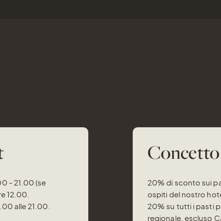
t
Concetto 
00 - 21.00 (se
20% di sconto sui past
re 12.00.
ospiti del nostro ho
.00 alle 21.00.
20% su tutti i pasti 
regionale, escluso Ca