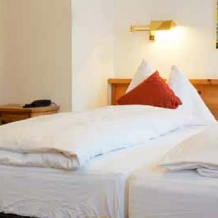
Prenotare online
Richiesta / Offerta
Buoni
Newsletter
Prenota un tavolo
Webcam
Buoni
regalo
Regalare semplicemente la