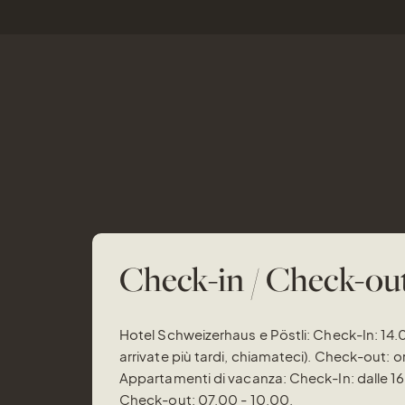
Check-in / Check-ou
Hotel Schweizerhaus e Pöstli: Check-In: 14.
arrivate più tardi, chiamateci). Check-out: o
Appartamenti di vacanza: Check-In: dalle 16
Check-out: 07.00 - 10.00.