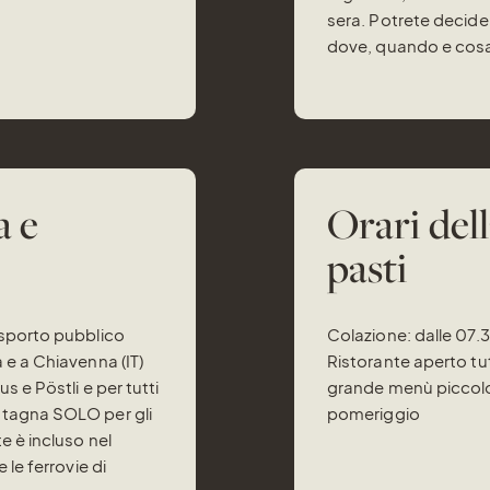
sera. Potrete decid
dove, quando e cosa
a e
Orari dell
pasti
asporto pubblico
Colazione: dalle 07.
 e a Chiavenna (IT)
Ristorante aperto tut
s e Pöstli e per tutti
grande menù piccolo 
ntagna SOLO per gli
pomeriggio
e è incluso nel
 le ferrovie di