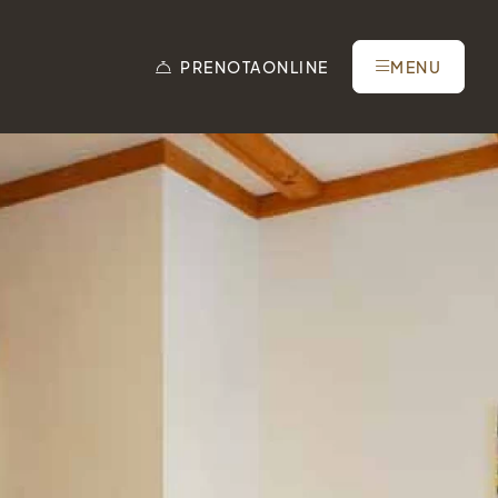
PRENOTA
ONLINE
MENU
Tel.: +41 81 838 28 28
reservation@schweizerhaus.swiss