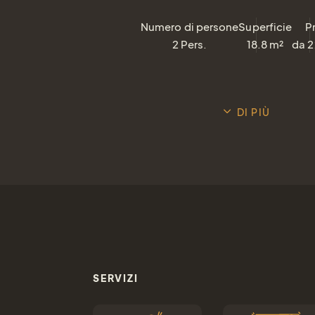
Numero di persone
Superficie
P
2
Pers.
18.8
m²
da
2
DI PIÙ
SERVIZI