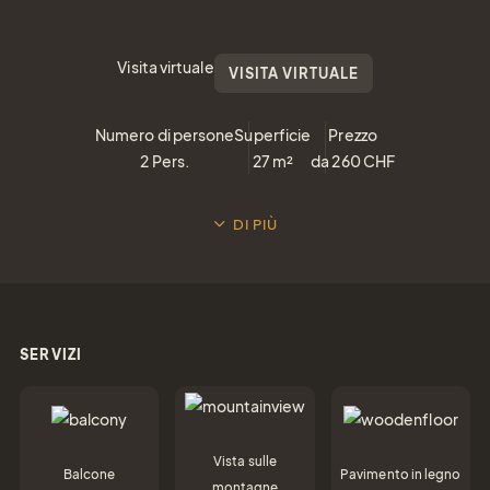
Visita virtuale
VISITA VIRTUALE
Numero di persone
Superficie
Prezzo
2
Pers.
27
m²
da
260
CHF
DI PIÙ
Buoni
SERVIZI
regalo
Regalare
semplicemente la
Vista sulle
gioia
Balcone
Pavimento in legno
montagne