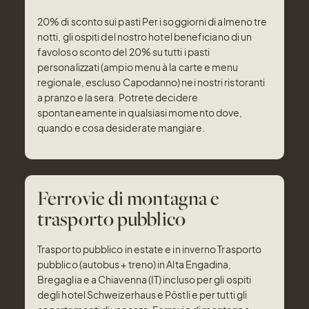
20% di sconto sui pasti Per i soggiorni di almeno tre
notti, gli ospiti del nostro hotel beneficiano di un
favoloso sconto del 20% su tutti i pasti
personalizzati (ampio menu à la carte e menu
regionale, escluso Capodanno) nei nostri ristoranti
a pranzo e la sera. Potrete decidere
spontaneamente in qualsiasi momento dove,
quando e cosa desiderate mangiare.
Ferrovie di montagna e
trasporto pubblico
Trasporto pubblico in estate e in inverno Trasporto
pubblico (autobus + treno) in Alta Engadina,
Bregaglia e a Chiavenna (IT) incluso per gli ospiti
degli hotel Schweizerhaus e Pöstli e per tutti gli