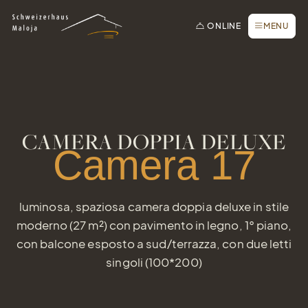
Alla homepage
Alla navigazione principale
Alla ricerca
Al contenuto principale
Al footer
Passa alla lingua semplice
Prenotare online
CHIUDERE
ONLINE
MENU
Richiesta / Offerta
Buoni
Newsletter
Prenota un tavolo
CAMERA DOPPIA DELUXE
Webcam
Camera 17
luminosa, spaziosa camera doppia deluxe in stile
moderno (27 m²) con pavimento in legno, 1° piano,
con balcone esposto a sud/terrazza, con due letti
singoli (100*200)