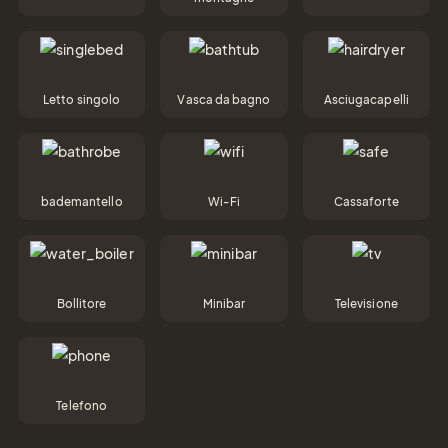
Letto singolo
Vasca da bagno
Asciugacapelli
Tel.: +41 81 838 28 28
reservation@schweizerhaus.swiss
bademantello
Wi-Fi
Cassaforte
Bollitore
Minibar
Televisione
Telefono