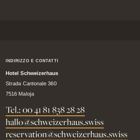
Newslett
INDIRIZZO E CONTATTI
Hotel Schweizerhaus
Rimanete informati
Strada Cantonale 360
7516 Maloja
Buoni
Tel.: 00 41 81 838 28 28
regalo
hallo@schweizerhaus.swiss
Regalare
semplicemente la
reservation@schweizerhaus.swiss
gioia