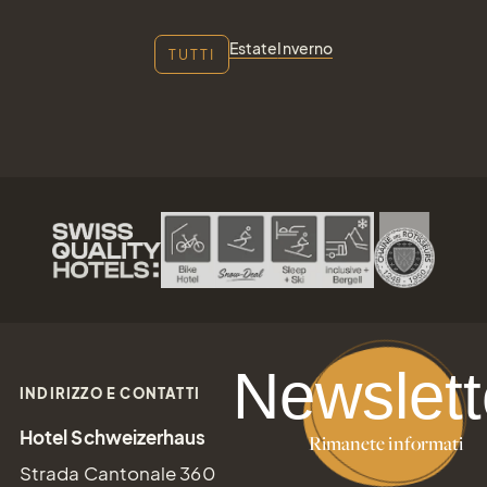
Estate
Inverno
TUTTI
Buoni
regalo
Regalare
semplicemente la
gioia
Newslett
INDIRIZZO E CONTATTI
Hotel Schweizerhaus
Rimanete informati
Tel.: +41 81 838 28 28
Strada Cantonale 360