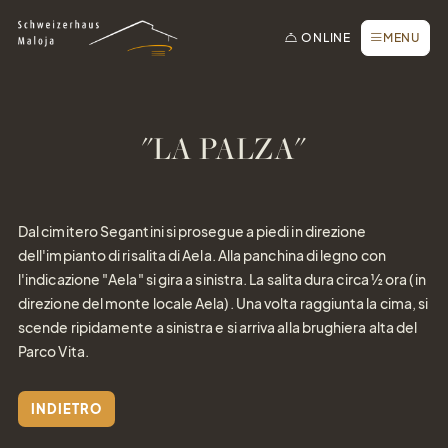
Alla homepage
Alla navigazione principale
Alla ricerca
Al contenuto principale
Al footer
Passa alla lingua semplice
Prenotare online
CHIUDERE
ONLINE
MENU
Richiesta / Offerta
Voucher
Buoni
Newsletter
"LA PALZA"
Regalare semplicemente
la gioia
Prenota un tavolo
Webcam
Dal cimitero Segantini si prosegue a piedi in direzione
dell'impianto di risalita di Aela. Alla panchina di legno con
l'indicazione "Aela" si gira a sinistra. La salita dura circa ½ ora (in
direzione del monte locale Aela). Una volta raggiunta la cima, si
scende ripidamente a sinistra e si arriva alla brughiera alta del
Parco Vita.
INDIETRO