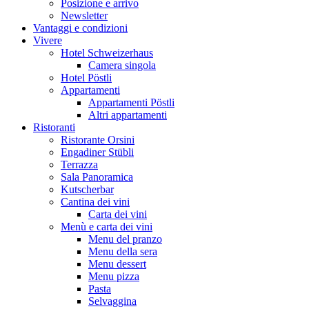
Posizione e arrivo
Newsletter
Vantaggi e condizioni
Vivere
Hotel Schweizerhaus
Camera singola
Hotel Pöstli
Appartamenti
Appartamenti Pöstli
Altri appartamenti
Ristoranti
Ristorante Orsini
Engadiner Stübli
Terrazza
Sala Panoramica
Kutscherbar
Cantina dei vini
Carta dei vini
Menù e carta dei vini
Menu del pranzo
Menu della sera
Menu dessert
Menu pizza
Pasta
Selvaggina