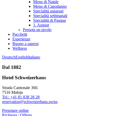
Menu di Natale
Menu di Capodanno
Specialità asparagi
Specialità settimanali
Specialità di Pasqua
1. August
Prenota un tavolo
Pacchetti
Esperienze
Buono a sapersi
Wellness
Deutsch
English
Italiano
Dal 1882
Hotel Schweizerhaus
Strada Cantonale 360.
7516 Maloja
Tel.: +41 81 838 28 28
reservation@schweizerhaus.swiss
Prenotare online
Richiesta / Offerta