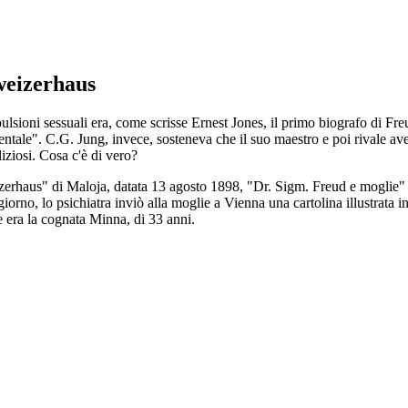
weizerhaus
e pulsioni sessuali era, come scrisse Ernest Jones, il primo biografo di 
entale". C.G. Jung, invece, sosteneva che il suo maestro e poi rivale av
iziosi. Cosa c'è di vero?
eizerhaus" di Maloja, datata 13 agosto 1898, "Dr. Sigm. Freud e moglie"
rno, lo psichiatra inviò alla moglie a Vienna una cartolina illustrata in
era la cognata Minna, di 33 anni.